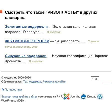
Смотреть что такое "РИЗОПЛАСТЫ" в других
словарях:
Золотистые водоросли
— Золотистая колониальная
водоросль Dinobryon …
Википедия
ЖГУТИКОВЫЕ КОРЕШКИ
— см. ризопласты …
Словарь
ботанических терминов
Синуровые водоросли
— Научная классификация Царство:
Хромисты …
Википедия
© Академик, 2000-2026
18+
Обратная связь:
Техподдержка
,
Реклама на сайте
👣 Путешествия
Экспорт словарей на сайты
, сделанные на PHP,
Joomla,
Drupal,
WordPress, MODx.